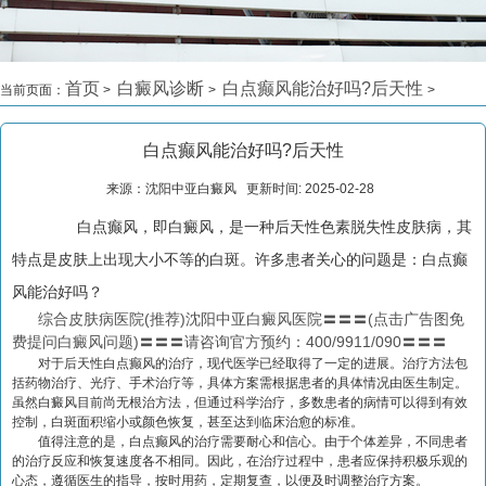
首页
白癜风诊断
白点癫风能治好吗?后天性
当前页面：
>
>
>
白点癫风能治好吗?后天性
来源：沈阳中亚白癜风 更新时间: 2025-02-28
白点癫风，即白癜风，是一种后天性色素脱失性皮肤病，其
特点是皮肤上出现大小不等的白斑。许多患者关心的问题是：白点癫
风能治好吗？
综合皮肤病医院(推荐)沈阳中亚白癜风医院〓〓〓(点击广告图免
费提问白癜风问题)〓〓〓请咨询官方预约：400/9911/090〓〓〓
对于后天性白点癫风的治疗，现代医学已经取得了一定的进展。治疗方法包
括药物治疗、光疗、手术治疗等，具体方案需根据患者的具体情况由医生制定。
虽然白癜风目前尚无根治方法，但通过科学治疗，多数患者的病情可以得到有效
控制，白斑面积缩小或颜色恢复，甚至达到临床治愈的标准。
值得注意的是，白点癫风的治疗需要耐心和信心。由于个体差异，不同患者
的治疗反应和恢复速度各不相同。因此，在治疗过程中，患者应保持积极乐观的
心态，遵循医生的指导，按时用药，定期复查，以便及时调整治疗方案。